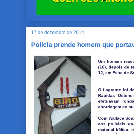
17 de dezembro de 2014
Polícia prende homem que portav
Um homem recebeu
(16), depois de t
12, em Feira de S
O flagrante foi 
Rápidas Ostens
efetuavam ronda
abordagem ao sus
Com Wallace Souza
aos policiais qu
material bélico,