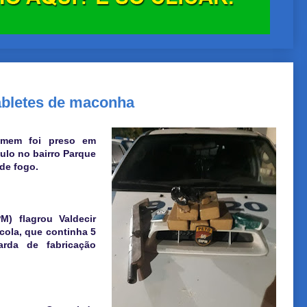
bletes de maconha
homem foi preso em
ulo no bairro Parque
de fogo.
) flagrou Valdecir
cola, que continha 5
rda de fabricação