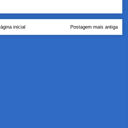
ágina inicial
Postagem mais antiga
tar comentários (Atom)