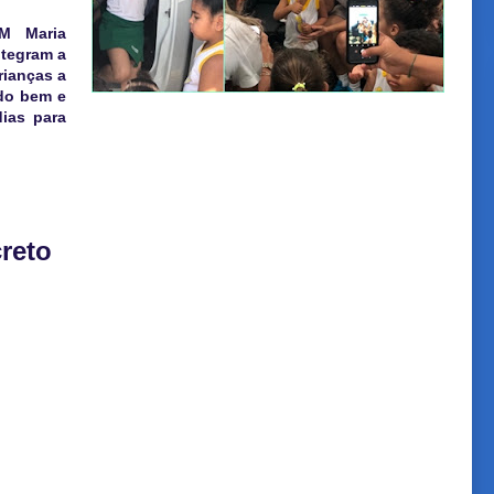
M Maria
tegram a
rianças a
 do bem e
dias para
reto