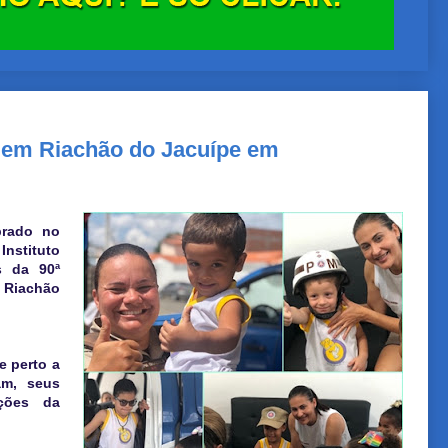
M em Riachão do Jacuípe em
brado no
Instituto
s da 90ª
 Riachão
e perto a
am, seus
ações da