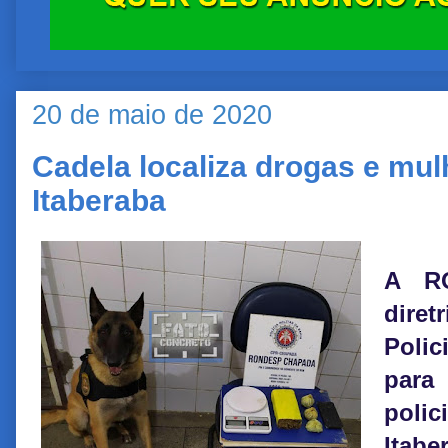
20 de maio de 2020
Cadela localiza drogas e mul
Itaberaba
A RO
dir
Poli
par
pol
Itabe