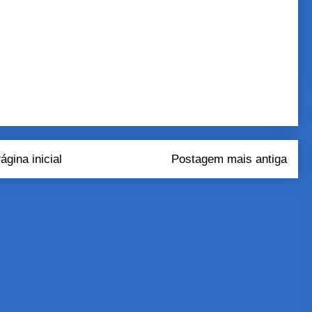
ágina inicial
Postagem mais antiga
tar comentários (Atom)