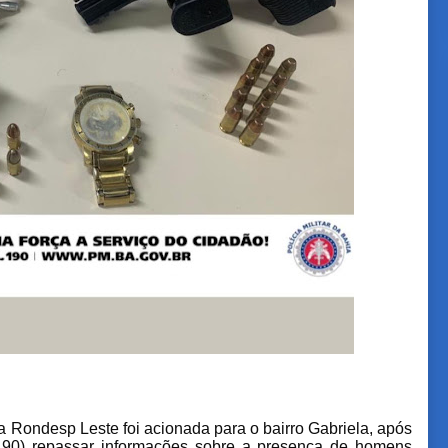
da Rondesp Leste foi acionada para o bairro Gabriela, após
90) repassar informações sobre a presença de homens