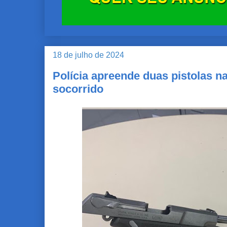
18 de julho de 2024
Polícia apreende duas pistolas n
socorrido