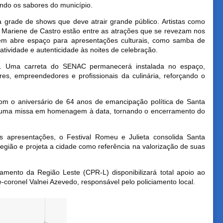
endo os sabores do município.
a grade de shows que deve atrair grande público. Artistas como
e Mariene de Castro estão entre as atrações que se revezam nos
bém abre espaço para apresentações culturais, como samba de
atividade e autenticidade às noites de celebração.
s. Uma carreta do SENAC permanecerá instalada no espaço,
ores, empreendedores e profissionais da culinária, reforçando o
 com o aniversário de 64 anos de emancipação política de Santa
 e uma missa em homenagem à data, tornando o encerramento do
s apresentações, o Festival Romeu e Julieta consolida Santa
região e projeta a cidade como referência na valorização de suas
mento da Região Leste (CPR-L) disponibilizará total apoio ao
coronel Valnei Azevedo, responsável pelo policiamento local.