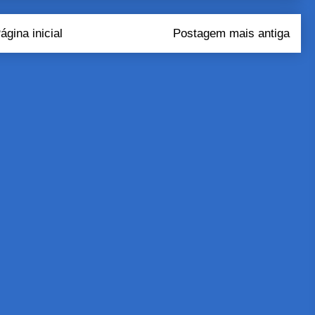
ágina inicial
Postagem mais antiga
tar comentários (Atom)