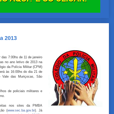
ra 2013
ir das 7:00hs de 11 de janeiro
agas no ano letivo de 2013 na
io da Polícia Militar (CPM)
cerá às 16:00hs do dia 21 de
 no Vale das Muriçocas, São
hos de policiais militares e
rno.
feitas nos sites da PMBA
ção (
www.sec.ba.gov.br
). Já