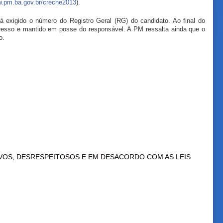
.pm.ba.gov.br/creche2013
).
erá exigido o número do Registro Geral (RG) do candidato. Ao final do
resso e mantido em posse do responsável. A PM ressalta ainda que o
o.
VOS, DESRESPEITOSOS E EM DESACORDO COM AS LEIS