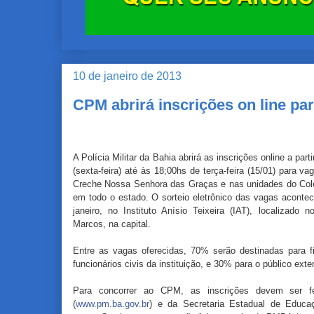
10 de janeiro de 2013
CPM abrirá inscrições on line pa
A Polícia Militar da Bahia abrirá as inscrições online a part
(sexta-feira) até às 18;00hs de terça-feira (15/01) para v
Creche Nossa Senhora das Graças e nas unidades do Colég
em todo o estado. O sorteio eletrônico das vagas aconte
janeiro, no Instituto Anísio Teixeira (IAT), localizado
Marcos, na capital.
Entre as vagas oferecidas, 70% serão destinadas para fil
funcionários civis da instituição, e 30% para o público exte
Para concorrer ao CPM, as inscrições devem ser 
(
www.pm.ba.gov.br
) e da Secretaria Estadual de Educa