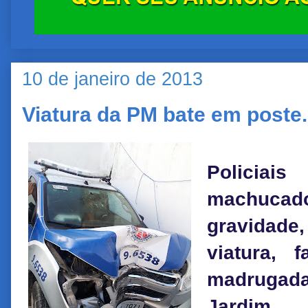
10 de janeiro de 2013
Viatura da PM bate em poste
Policia
machuca
gravidade
viatura, 
madrugada
Jardim 